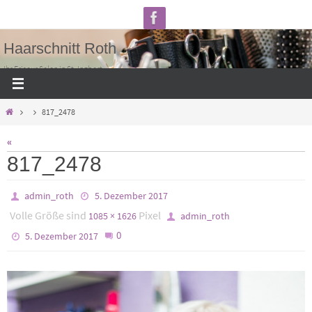
Zum
Inhalt
Haarschnitt Roth
springen
Ihr Friseur Salon in St. Ingbert
Home
817_2478
«
817_2478
admin_roth
5. Dezember 2017
Volle Größe sind
Pixel
1085 × 1626
admin_roth
0
5. Dezember 2017